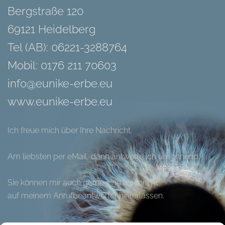
Bergstraße 120
69121 Heidelberg
Tel (AB): 06221-3288764
Mobil: 0176 211 70603
info@eunike-erbe.eu
www.eunike-erbe.eu
Ich freue mich über Ihre Nachricht.
Am liebsten per eMail, dann antworte ich umgehend.
Sie können mir auch gerne eine Nachricht
auf meinem Anrufbeantworter hinterlassen.