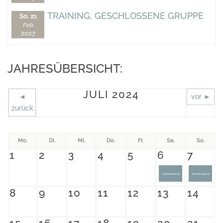
TRAINING, GESCHLOSSENE GRUPPE
So. 21
Feb.
2027
JAHRESÜBERSICHT:
JULI 2024
◄
vor ►
zurück
Mo.
Di.
Mi.
Do.
Fr.
Sa.
So.
1
2
3
4
5
6
7
Aufstellungstag
Aufstellungstag
8
9
10
11
12
13
14