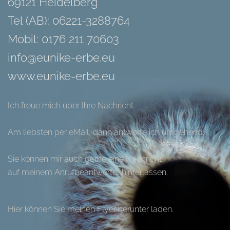
69121 Heidelberg
Tel (AB): 06221-3288764
Mobil: 0176 211 70603
info@eunike-erbe.eu
www.eunike-erbe.eu
Ich freue mich über Ihre Nachricht.
Am liebsten per eMail, dann antworte ich umgehend.
Sie können mir auch gerne eine Nachricht
auf meinem Anrufbeantworter hinterlassen.
Hier können Sie meinen Flyer herunter laden.