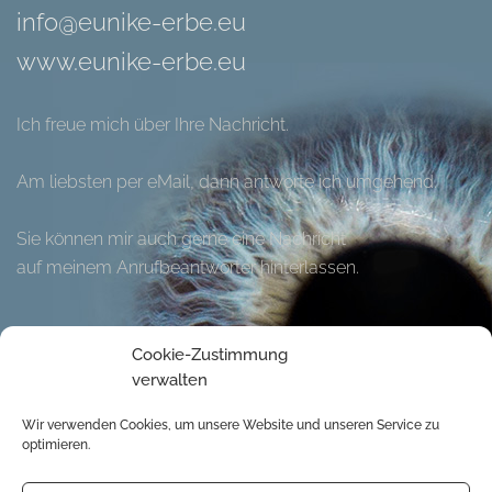
info@eunike-erbe.eu
www.eunike-erbe.eu
Ich freue mich über Ihre Nachricht.
Am liebsten per eMail, dann antworte ich umgehend.
Sie können mir auch gerne eine Nachricht
auf meinem Anrufbeantworter hinterlassen.
Hier können Sie meinen Flyer herunter laden.
Cookie-Zustimmung
verwalten
Wir verwenden Cookies, um unsere Website und unseren Service zu
optimieren.