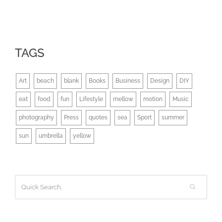
TAGS
Art
beach
blank
Books
Business
Design
DIY
eat
food
fun
Lifestyle
mellow
motion
Music
photography
Press
quotes
sea
Sport
summer
sun
umbrella
yellow