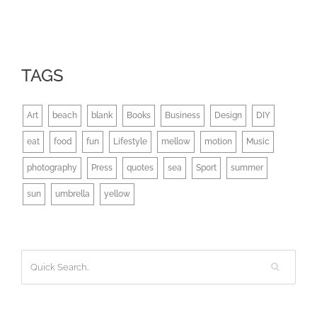
TAGS
Art
beach
blank
Books
Business
Design
DIY
eat
food
fun
Lifestyle
mellow
motion
Music
photography
Press
quotes
sea
Sport
summer
sun
umbrella
yellow