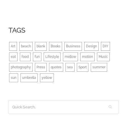
TAGS
Art
beach
blank
Books
Business
Design
DIY
eat
food
fun
Lifestyle
mellow
motion
Music
photography
Press
quotes
sea
Sport
summer
sun
umbrella
yellow