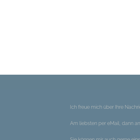
Ich freue mich über Ihre Nachri
Am liebsten per eMail, dann a
Sie können mir auch gerne ein