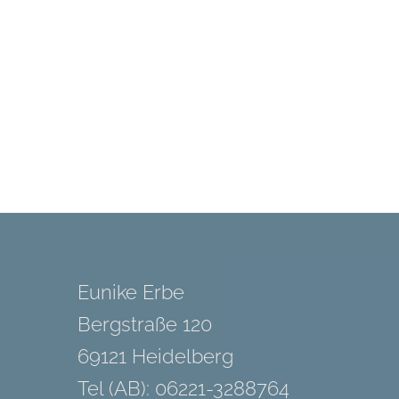
Eunike Erbe
Bergstraße 120
69121 Heidelberg
Tel (AB): 06221-3288764