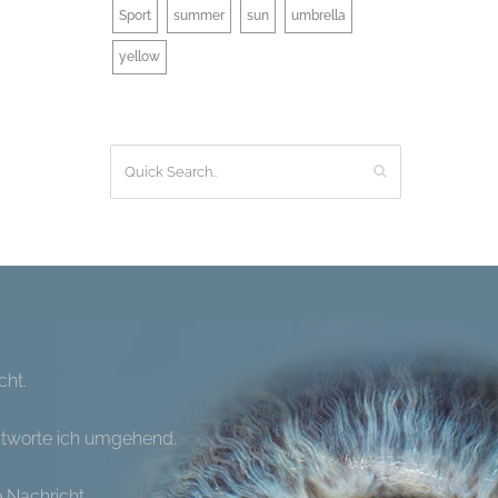
Sport
summer
sun
umbrella
yellow
cht.
ntworte ich umgehend.
e Nachricht