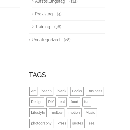
Aufstellungstag
(114)
Praxistag
(4)
Training
(36)
Uncategorized
(28)
TAGS
Art
beach
blank
Books
Business
Design
DIY
eat
food
fun
Lifestyle
mellow
motion
Music
photography
Press
quotes
sea