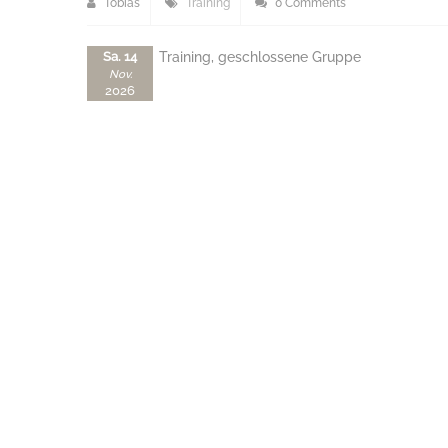
Tobias
Training
0 Comments
Sa. 14
Training, geschlossene Gruppe
Nov.
2026