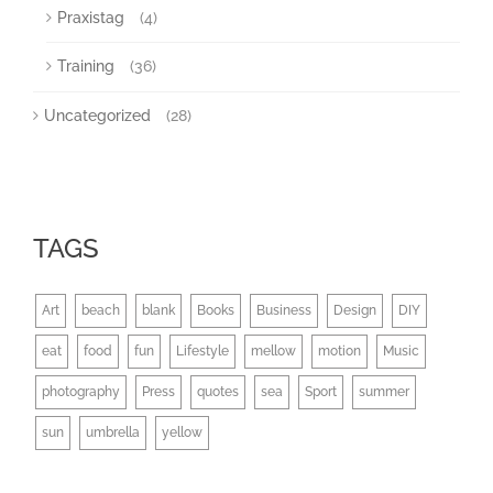
Praxistag
(4)
Training
(36)
Uncategorized
(28)
TAGS
Art
beach
blank
Books
Business
Design
DIY
eat
food
fun
Lifestyle
mellow
motion
Music
photography
Press
quotes
sea
Sport
summer
sun
umbrella
yellow