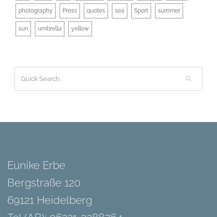
photography
Press
quotes
sea
Sport
summer
sun
umbrella
yellow
Eunike Erbe
Bergstraße 120
69121 Heidelberg