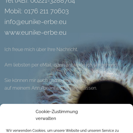
Tel (AB): 06221-3288764
Mobil: 0176 211 70603
info@eunike-erbe.eu
www.eunike-erbe.eu
Ich freue mich über Ihre Nachricht.
Am liebsten per eMail, dann antworte ich umgehend.
Sie können mir auch gerne eine Nachricht
auf meinem Anrufbeantworter hinterlassen.
Hier können Sie meinen Flyer herunter laden.
Cookie-Zustimmung
verwalten
Wir verwenden Cookies, um unsere Website und unseren Service zu