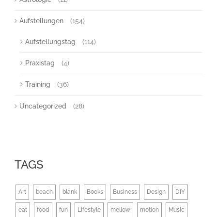
Aufstellungen
(154)
Aufstellungstag
(114)
Praxistag
(4)
Training
(36)
Uncategorized
(28)
TAGS
Art
beach
blank
Books
Business
Design
DIY
eat
food
fun
Lifestyle
mellow
motion
Music